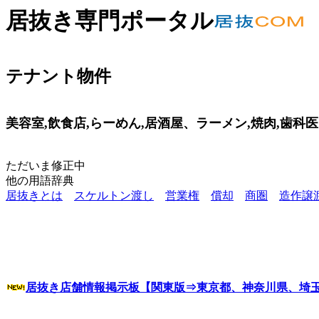
居抜き専門ポータル
テナント物件
美容室,飲食店,らーめん,居酒屋、ラーメン,焼肉,歯科
ただいま修正中
他の用語辞典
居抜きとは
スケルトン渡し
営業権
償却
商圏
造作譲
居抜き店舗情報掲示板【関東版⇒東京都、神奈川県、埼